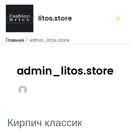
Перейти
Mai
к
litos.store
Me
содержимому
Главная
admin_litos.store
admin_litos.store
Кирпич классик
Кирпич
классик